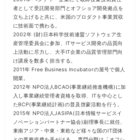
者として受託開発部門とオフショア開発拠点を
立ち上げると共に、米国のプロダクト事業買収
に技術面で携わる。
2002年 (財)日本科学技術連盟ソフトウェア生
産管理委員会に参加、ITサービス開発の品質向
上活動に尽力し、大手IT企業の品質管理部門向
け講座を数多く担当する。
2011年 Free Business Incubatorの屋号で個人
開業。
2012年 NPO法人BCAO(事業継続推進機構)に加
入し事業継続管理者資格を取得、ITを中心とし
たBCP(事業継続計画)の普及啓蒙活動を行う。
2015年 NPO法人JASIPA(日本情報サービスイ
ノベーションパートナー協会)副理事長に就任、
東南アジア・中東・東欧など様々な国のIT団体
との業務提携を手がける。 専門分野は「オフシ