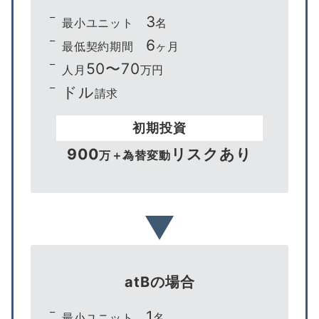
3
最小ユニット
名
6
最低契約期間
ヶ月
50〜70
人月
万円
ドル
請求
初期投資
900
リスクあり
万＋為替変動
atBの場合
1
最小ユニット
名